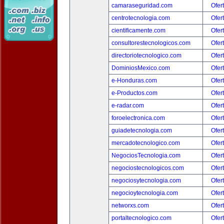
camaraseguridad.com
Ofer
centrotecnologia.com
Ofer
cientificamente.com
Ofer
consultorestecnologicos.com
Ofer
directoriotecnologico.com
Ofer
DominiosMexico.com
Ofer
e-Honduras.com
Ofer
e-Productos.com
Ofer
e-radar.com
Ofer
foroelectronica.com
Ofer
guiadetecnologia.com
Ofer
mercadotecnologico.com
Ofer
NegociosTecnologia.com
Ofer
negociostecnologicos.com
Ofer
negociosytecnologia.com
Ofer
negocioytecnologia.com
Ofer
networxs.com
Ofer
portaltecnologico.com
Ofer