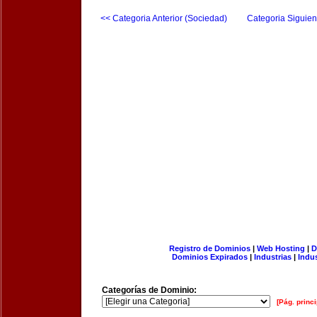
<< Categoria Anterior (Sociedad)
Categoria Siguien
Registro de Dominios
|
Web Hosting
|
D
Dominios Expirados
|
Industrias
|
Indu
Categorías de Dominio:
[Pág. princi