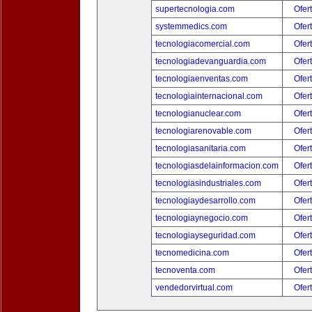
supertecnologia.com
Ofer
systemmedics.com
Ofer
tecnologiacomercial.com
Ofer
tecnologiadevanguardia.com
Ofer
tecnologiaenventas.com
Ofer
tecnologiainternacional.com
Ofer
tecnologianuclear.com
Ofer
tecnologiarenovable.com
Ofer
tecnologiasanitaria.com
Ofer
tecnologiasdelainformacion.com
Ofer
tecnologiasindustriales.com
Ofer
tecnologiaydesarrollo.com
Ofer
tecnologiaynegocio.com
Ofer
tecnologiayseguridad.com
Ofer
tecnomedicina.com
Ofer
tecnoventa.com
Ofer
vendedorvirtual.com
Ofer