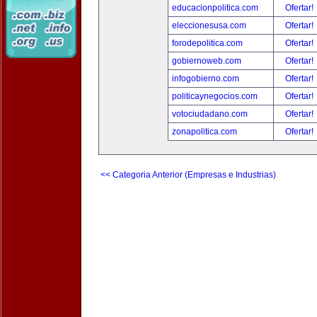
educacionpolitica.com
Ofertar!
eleccionesusa.com
Ofertar!
forodepolitica.com
Ofertar!
gobiernoweb.com
Ofertar!
infogobierno.com
Ofertar!
politicaynegocios.com
Ofertar!
votociudadano.com
Ofertar!
zonapolitica.com
Ofertar!
<< Categoria Anterior (Empresas e Industrias)