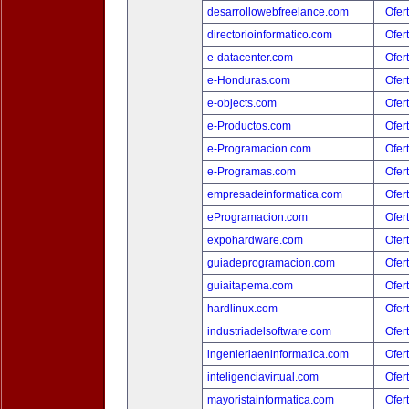
desarrollowebfreelance.com
Ofer
directorioinformatico.com
Ofer
e-datacenter.com
Ofer
e-Honduras.com
Ofer
e-objects.com
Ofer
e-Productos.com
Ofer
e-Programacion.com
Ofer
e-Programas.com
Ofer
empresadeinformatica.com
Ofer
eProgramacion.com
Ofer
expohardware.com
Ofer
guiadeprogramacion.com
Ofer
guiaitapema.com
Ofer
hardlinux.com
Ofer
industriadelsoftware.com
Ofer
ingenieriaeninformatica.com
Ofer
inteligenciavirtual.com
Ofer
mayoristainformatica.com
Ofer