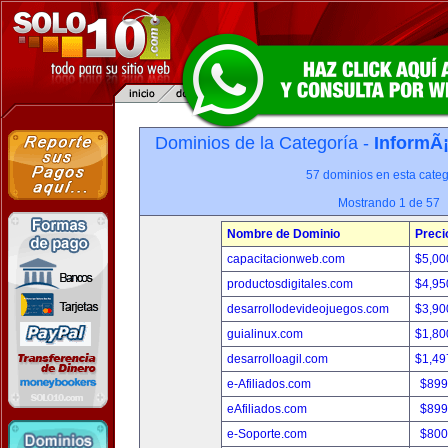
Dominios de la Categoría -
InformÃ¡
57 dominios en esta categ
Mostrando 1 de 57
Nombre de Dominio
Preci
capacitacionweb.com
$5,00
productosdigitales.com
$4,95
desarrollodevideojuegos.com
$3,90
guialinux.com
$1,80
desarrolloagil.com
$1,49
e-Afiliados.com
$899
eAfiliados.com
$899
e-Soporte.com
$800