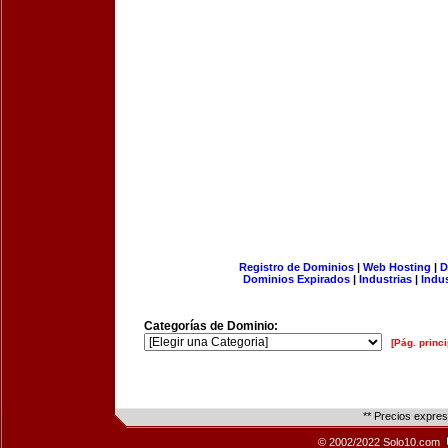
Registro de Dominios
|
Web Hosting
|
D
Dominios Expirados
|
Industrias
|
Indu
Categorías de Dominio:
[Pág. princi
** Precios expre
© 2002/2022 Solo10.com