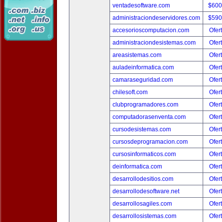
ventadesoftware.com
$600
administraciondeservidores.com
$590
accesorioscomputacion.com
Ofer
administraciondesistemas.com
Ofer
areasistemas.com
Ofer
auladeinformatica.com
Ofer
camaraseguridad.com
Ofer
chilesoft.com
Ofer
clubprogramadores.com
Ofer
computadorasenventa.com
Ofer
cursodesistemas.com
Ofer
cursosdeprogramacion.com
Ofer
cursosinformaticos.com
Ofer
deinformatica.com
Ofer
desarrollodesitios.com
Ofer
desarrollodesoftware.net
Ofer
desarrollosagiles.com
Ofer
desarrollosistemas.com
Ofer