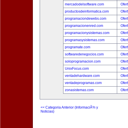
mercadodelsoftware.com
Ofer
productosdeinformatica.com
Ofer
programaciondewebs.com
Ofer
programacionenred.com
Ofer
programacionysistemas.com
Ofer
programasysistemas.com
Ofer
programate.com
Ofer
softwaredenegocios.com
Ofer
soloprogramacion.com
Ofer
UnixFocus.com
Ofer
ventadehardware.com
Ofer
ventadeprogramas.com
Ofer
zonasistemas.com
Ofer
<< Categoria Anterior (InformaciÃ³n y
Noticias)