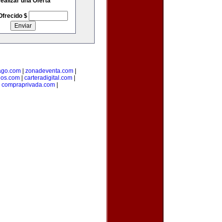
ealizar una Oferta
Ofrecido $
go.com
|
zonadeventa.com
|
dos.com
|
carteradigital.com
|
|
compraprivada.com
|