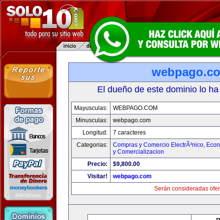
webpago.c
El dueño de este dominio lo ha
Mayusculas:
WEBPAGO.COM
Minusculas:
webpago.com
Longitud:
7 caracteres
Categorias:
Compras y Comercio ElectrÃ³nico
,
Econ
y Comercializacion
Precio:
$9,800.00
Visitar!
webpago.com
Serán consideradas ofer