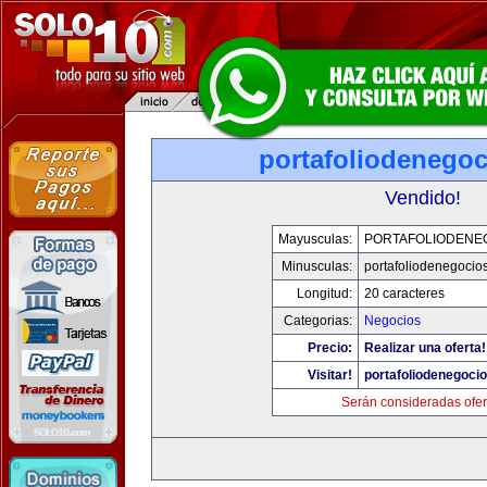
portafoliodenego
Vendido!
Mayusculas:
PORTAFOLIODENE
Minusculas:
portafoliodenegocio
Longitud:
20 caracteres
Categorias:
Negocios
Precio:
Realizar una oferta!
Visitar!
portafoliodenegoci
Serán consideradas ofer