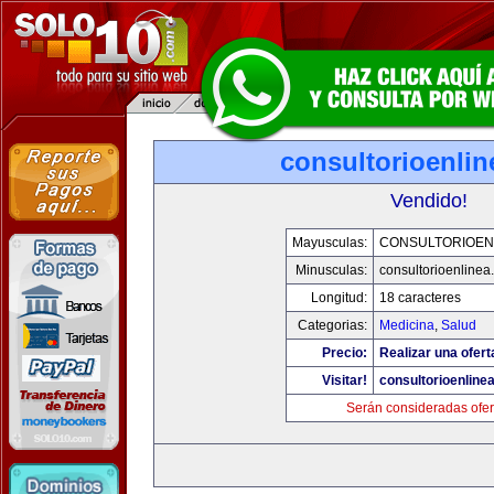
consultorioenli
Vendido!
Mayusculas:
CONSULTORIOEN
Minusculas:
consultorioenlinea
Longitud:
18 caracteres
Categorias:
Medicina
,
Salud
Precio:
Realizar una ofert
Visitar!
consultorioenline
Serán consideradas ofer