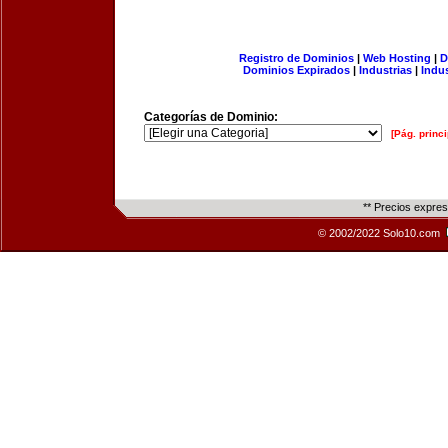
Registro de Dominios
|
Web Hosting
|
D
Dominios Expirados
|
Industrias
|
Indu
Categorías de Dominio:
[Pág. princi
** Precios expre
© 2002/2022 Solo10.com