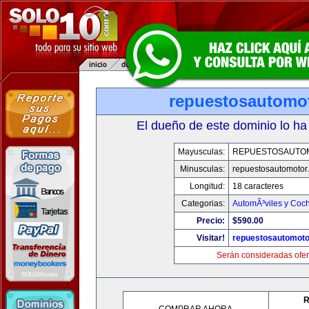
repuestosautomo
El dueño de este dominio lo ha
Mayusculas:
REPUESTOSAUTO
Minusculas:
repuestosautomotor
Longitud:
18 caracteres
Categorias:
AutomÃ³viles y Coc
Precio:
$590.00
Visitar!
repuestosautomoto
Serán consideradas ofer
R