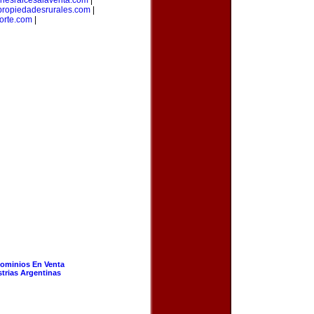
enesraicesalaventa.com
|
propiedadesrurales.com
|
orte.com
|
ominios En Venta
strias Argentinas