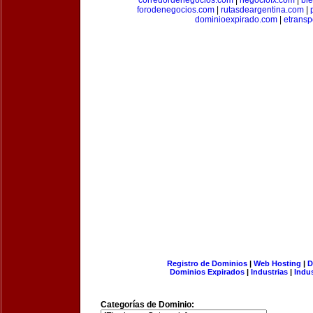
corredordenegocios.com
|
negociofx.com
|
bi
forodenegocios.com
|
rutasdeargentina.com
|
dominioexpirado.com
|
etransp
Registro de Dominios
|
Web Hosting
|
D
Dominios Expirados
|
Industrias
|
Indu
Categorías de Dominio: