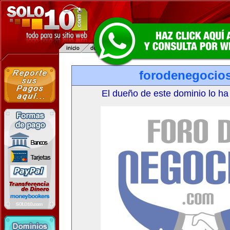
forodenegocio
El dueño de este dominio lo ha