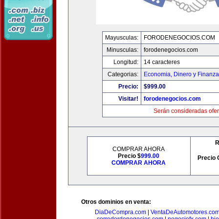
Mayusculas:
FORODENEGOCIOS.COM
Minusculas:
forodenegocios.com
Longitud:
14 caracteres
Categorias:
Economia, Dinero y Finanz
Precio:
$999.00
Visitar!
forodenegocios.com
Serán consideradas ofer
R
COMPRAR AHORA
Precio $
999.00
Precio 
COMPRAR AHORA
Otros dominios en venta:
DiaDeCompra.com
|
VentaDeAutomotores.co