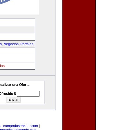
as
,
Negocios
,
Portales
tas
ealizar una Oferta
Ofrecido $
m
|
compratuservidor.com
|