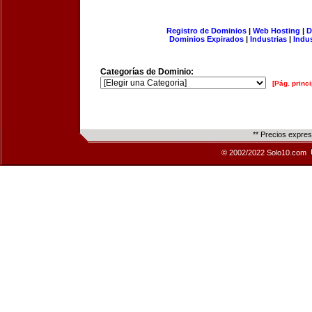
Registro de Dominios
|
Web Hosting
|
D
Dominios Expirados
|
Industrias
|
Indu
Categorías de Dominio:
[Pág. princi
** Precios expre
© 2002/2022 Solo10.com