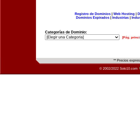
Registro de Dominios
|
Web Hosting
|
D
Dominios Expirados
|
Industrias
|
Indu
Categorías de Dominio:
[Pág. princi
** Precios expre
© 2002/2022 Solo10.com