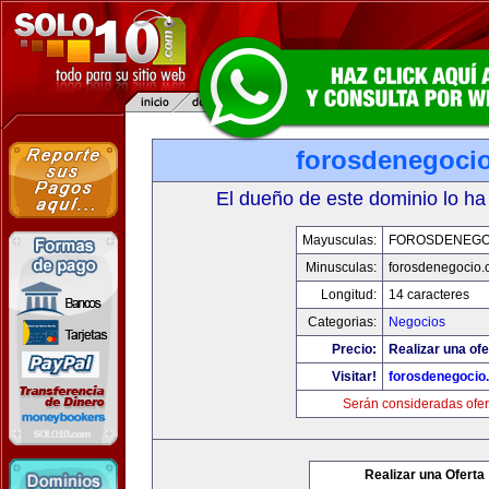
forosdenegoci
El dueño de este dominio lo ha
Mayusculas:
FOROSDENEGO
Minusculas:
forosdenegocio.
Longitud:
14 caracteres
Categorias:
Negocios
Precio:
Realizar una ofe
Visitar!
forosdenegocio
Serán consideradas ofer
Realizar una Oferta