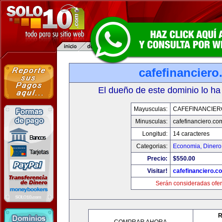
cafefinancier
El dueño de este dominio lo ha
Mayusculas:
CAFEFINANCIER
Minusculas:
cafefinanciero.co
Longitud:
14 caracteres
Categorias:
Economia, Dinero
Precio:
$550.00
Visitar!
cafefinanciero.c
Serán consideradas ofer
R