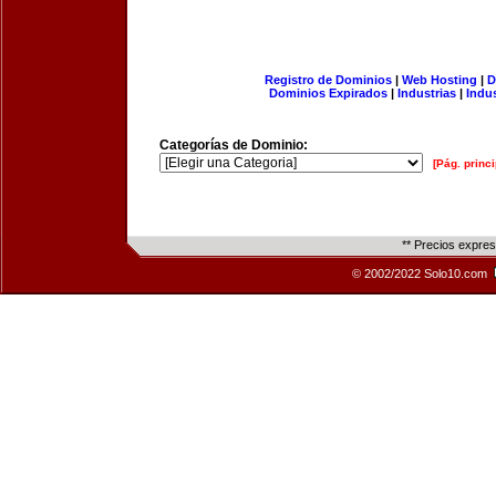
Registro de Dominios
|
Web Hosting
|
D
Dominios Expirados
|
Industrias
|
Indu
Categorías de Dominio:
[Pág. princi
** Precios expre
© 2002/2022 Solo10.com