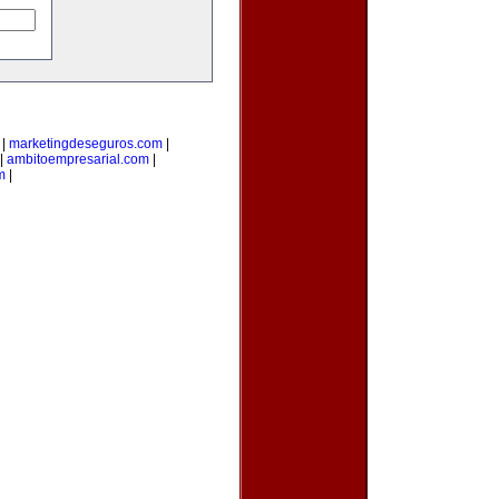
|
marketingdeseguros.com
|
|
ambitoempresarial.com
|
m
|