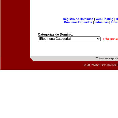
Registro de Dominios
|
Web Hosting
|
D
Dominios Expirados
|
Industrias
|
Indu
Categorías de Dominio:
[Pág. princi
** Precios expre
© 2002/2022 Solo10.com