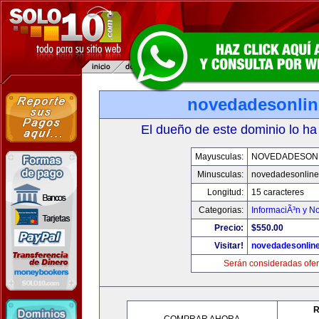
novedadesonli
El dueño de este dominio lo ha
Mayusculas:
NOVEDADESON
Minusculas:
novedadesonlin
Longitud:
15 caracteres
Categorias:
InformaciÃ³n y No
Precio:
$550.00
Visitar!
novedadesonlin
Serán consideradas ofer
R