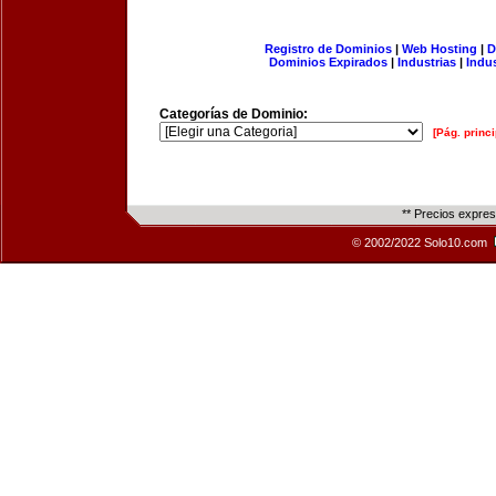
Registro de Dominios
|
Web Hosting
|
D
Dominios Expirados
|
Industrias
|
Indu
Categorías de Dominio:
[Pág. princi
** Precios expre
© 2002/2022 Solo10.com