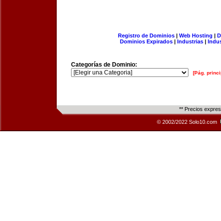
Registro de Dominios
|
Web Hosting
|
D
Dominios Expirados
|
Industrias
|
Indu
Categorías de Dominio:
[Pág. princi
** Precios expre
© 2002/2022 Solo10.com