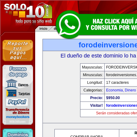
forodeinversion
El dueño de este dominio lo ha
Mayusculas:
FORODEINVERS
Minusculas:
forodeinversiones
Longitud:
17 caracteres
Categorias:
Economia, Dinero 
Precio:
$950.00
Visitar!
forodeinversione
Serán consideradas ofer
R