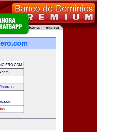
iero.com
NCIERO.COM
ro.com
Finanzas
ero.com
tas