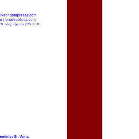
rketingempresas.com
|
m
|
forodepolitica.com
|
om
|
viajesypasajes.com
|
ominios En Venta