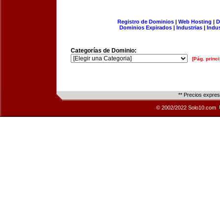
Registro de Dominios
|
Web Hosting
|
D
Dominios Expirados
|
Industrias
|
Indu
Categorías de Dominio:
[Pág. princi
** Precios expre
© 2002/2022 Solo10.com