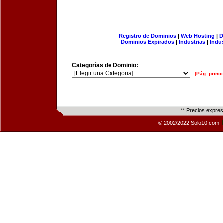
Registro de Dominios
|
Web Hosting
|
D
Dominios Expirados
|
Industrias
|
Indu
Categorías de Dominio:
[Pág. princi
** Precios expre
© 2002/2022 Solo10.com