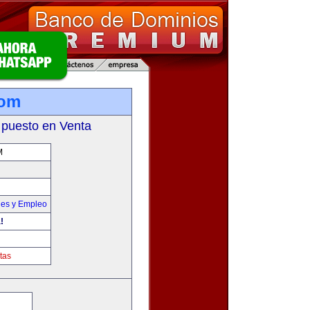
com
 puesto en Venta
M
nes y Empleo
!
tas