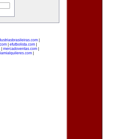
dustriasbrasileiras.com
|
.com
|
efutbolista.com
|
m
|
mercadoventas.com
|
iamialquileres.com
|