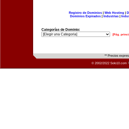
Registro de Dominios
|
Web Hosting
|
D
Dominios Expirados
|
Industrias
|
Indu
Categorías de Dominio:
[Pág. princi
** Precios expre
© 2002/2022 Solo10.com