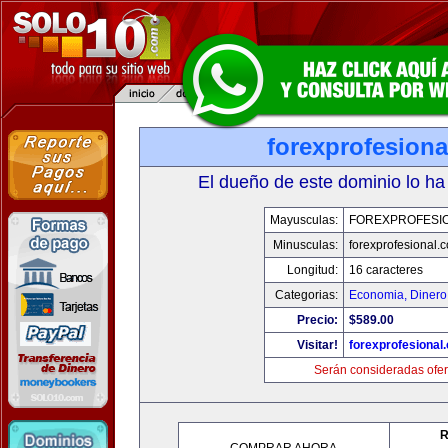
forexprofesion
El dueño de este dominio lo ha
Mayusculas:
FOREXPROFESI
Minusculas:
forexprofesional.
Longitud:
16 caracteres
Categorias:
Economia, Dinero
Precio:
$589.00
Visitar!
forexprofesional
Serán consideradas ofer
R