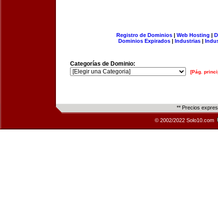
Registro de Dominios
|
Web Hosting
|
D
Dominios Expirados
|
Industrias
|
Indu
Categorías de Dominio:
[Pág. princi
** Precios expre
© 2002/2022 Solo10.com