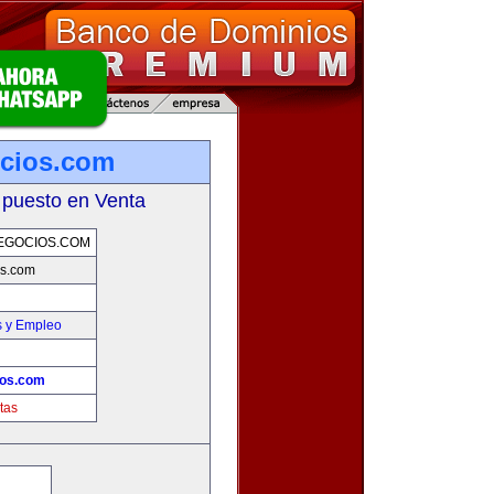
cios.com
 puesto en Venta
EGOCIOS.COM
os.com
s y Empleo
ios.com
tas