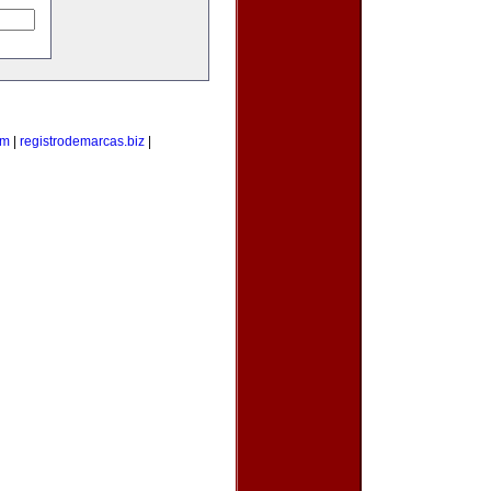
om
|
registrodemarcas.biz
|