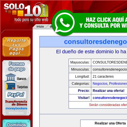
consultoresdenego
El dueño de este dominio lo ha
Mayusculas:
CONSULTORESDEN
Minusculas:
consultoresdenegoci
Longitud:
21 caracteres
Categorias:
Negocios
,
Profesione
Precio:
Realizar una oferta!
Visitar!
consultoresdenegoc
Serán consideradas ofer
Realizar una Oferta