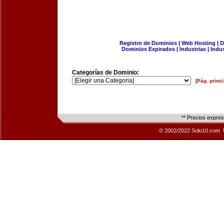
Registro de Dominios
|
Web Hosting
|
D
Dominios Expirados
|
Industrias
|
Indu
Categorías de Dominio:
[Pág. princi
** Precios expre
© 2002/2022 Solo10.com