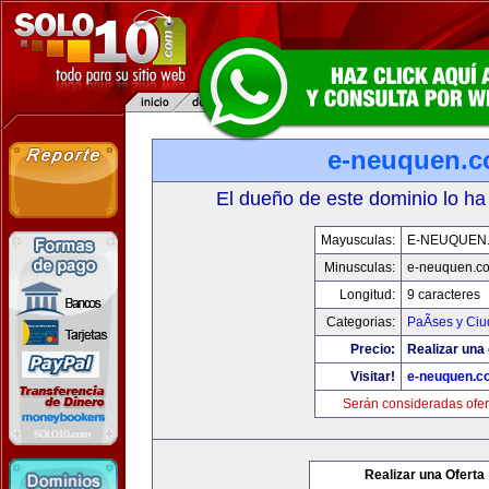
e-neuquen.
El dueño de este dominio lo ha
Mayusculas:
E-NEUQUEN
Minusculas:
e-neuquen.c
Longitud:
9 caracteres
Categorias:
PaÃ­ses y Ci
Precio:
Realizar una 
Visitar!
e-neuquen.c
Serán consideradas ofer
Realizar una Oferta