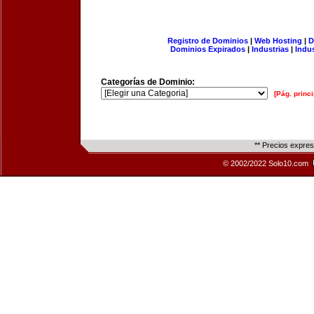
Registro de Dominios
|
Web Hosting
|
D
Dominios Expirados
|
Industrias
|
Indu
Categorías de Dominio:
[Pág. princi
** Precios expre
© 2002/2022 Solo10.com