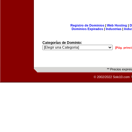
Registro de Dominios
|
Web Hosting
|
D
Dominios Expirados
|
Industrias
|
Indu
Categorías de Dominio:
[Pág. princi
** Precios expre
© 2002/2022 Solo10.com