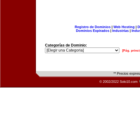
Registro de Dominios
|
Web Hosting
|
D
Dominios Expirados
|
Industrias
|
Indu
Categorías de Dominio:
[Pág. princi
** Precios expre
© 2002/2022 Solo10.com