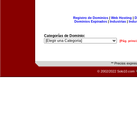
Registro de Dominios
|
Web Hosting
|
D
Dominios Expirados
|
Industrias
|
Indu
Categorías de Dominio:
[Pág. princi
** Precios expre
© 2002/2022 Solo10.com