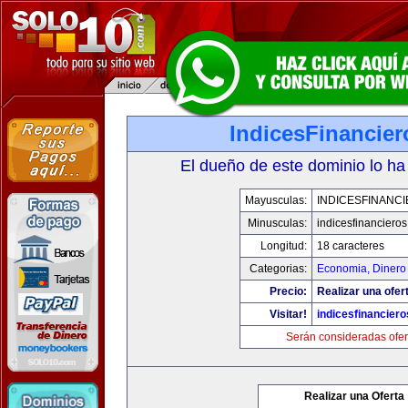
IndicesFinancie
El dueño de este dominio lo ha
Mayusculas:
INDICESFINANC
Minusculas:
indicesfinanciero
Longitud:
18 caracteres
Categorias:
Economia, Dinero
Precio:
Realizar una ofer
Visitar!
indicesfinancier
Serán consideradas ofer
Realizar una Oferta