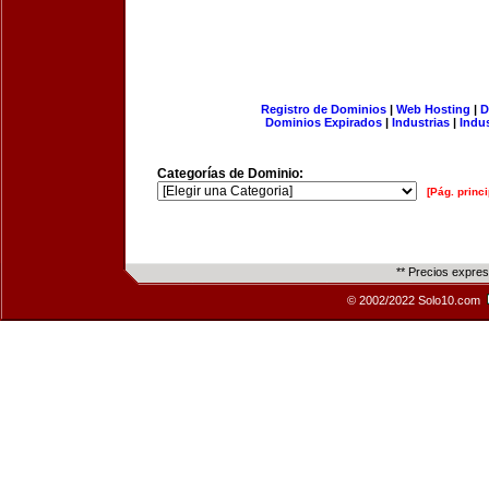
Registro de Dominios
|
Web Hosting
|
D
Dominios Expirados
|
Industrias
|
Indu
Categorías de Dominio:
[Pág. princi
** Precios expre
© 2002/2022 Solo10.com