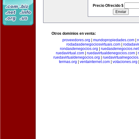
Precio Ofrecido $
Otros dominios en venta:
proveedores.org
|
mundopropiedades.com
|
r
rodadasdenegociosvirtuais.com
|
rodadavi
rondasdenegocios.org
|
ruedasdenegocios.net
ruedavirtual.com
|
ruedavirtualdenegocios.com
|
ruedavirtualdenegocios.org
|
ruedavirtualnegocios
termas.org
|
ventainternet.com
|
votaciones.org