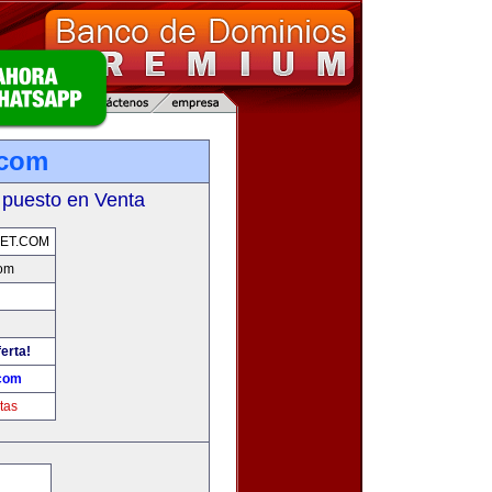
.com
 puesto en Venta
ET.COM
com
erta!
.com
tas