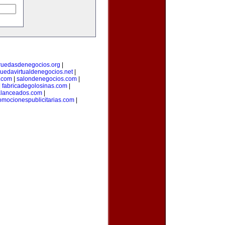
ruedasdenegocios.org
|
ruedavirtualdenegocios.net
|
.com
|
salondenegocios.com
|
|
fabricadegolosinas.com
|
alanceados.com
|
omocionespublicitarias.com
|