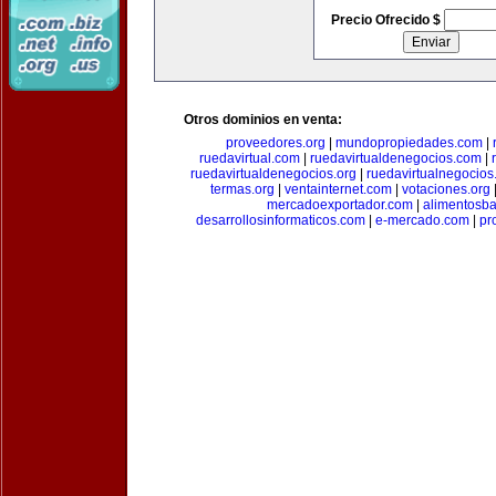
Precio Ofrecido $
Otros dominios en venta:
proveedores.org
|
mundopropiedades.com
|
ruedavirtual.com
|
ruedavirtualdenegocios.com
|
ruedavirtualdenegocios.org
|
ruedavirtualnegocios
termas.org
|
ventainternet.com
|
votaciones.org
mercadoexportador.com
|
alimentosb
desarrollosinformaticos.com
|
e-mercado.com
|
pr