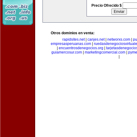
Precio Ofrecido $
Otros dominios en venta:
rapidsites.net
|
canjes.net
|
networxs.com
|
pu
empresasperuanas.com
|
ruedasdenegociosvirtual
|
encuentrosdenegocios.org
|
tarjetasdenegocio
guiamercosur.com
|
marketingcomercial.com
|
pyme
|