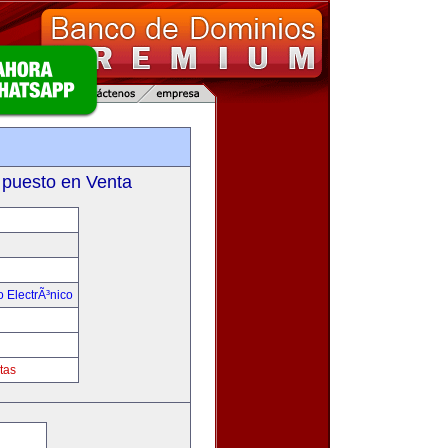
 puesto en Venta
 ElectrÃ³nico
!
tas