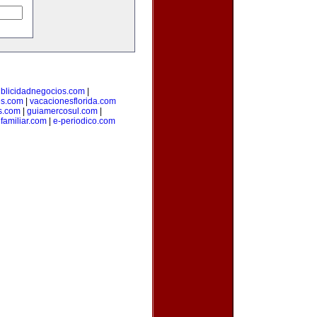
blicidadnegocios.com
|
es.com
|
vacacionesflorida.com
s.com
|
guiamercosul.com
|
familiar.com
|
e-periodico.com