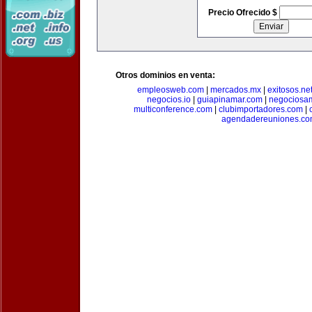
Precio Ofrecido $
Otros dominios en venta:
empleosweb.com
|
mercados.mx
|
exitosos.ne
negocios.io
|
guiapinamar.com
|
negociosa
multiconference.com
|
clubimportadores.com
|
agendadereuniones.co