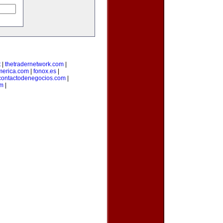
t
|
thetradernetwork.com
|
merica.com
|
fonox.es
|
contactodenegocios.com
|
m
|