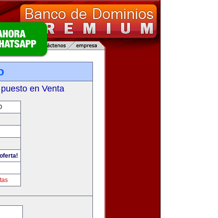
o
 puesto en Venta
O
oferta!
tas