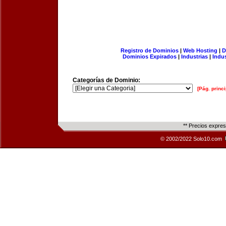
Registro de Dominios
|
Web Hosting
|
D
Dominios Expirados
|
Industrias
|
Indu
Categorías de Dominio:
[Pág. princi
** Precios expre
© 2002/2022 Solo10.com