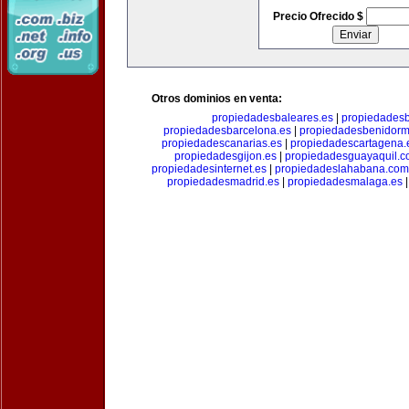
Precio Ofrecido $
Otros dominios en venta:
propiedadesbaleares.es
|
propiedadesb
propiedadesbarcelona.es
|
propiedadesbenidorm
propiedadescanarias.es
|
propiedadescartagena.
propiedadesgijon.es
|
propiedadesguayaquil.
propiedadesinternet.es
|
propiedadeslahabana.com
propiedadesmadrid.es
|
propiedadesmalaga.es