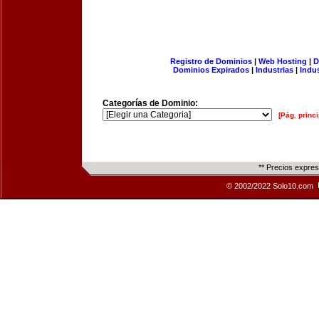
Registro de Dominios
|
Web Hosting
|
D
Dominios Expirados
|
Industrias
|
Indu
Categorías de Dominio:
[Pág. princi
** Precios expre
© 2002/2022 Solo10.com