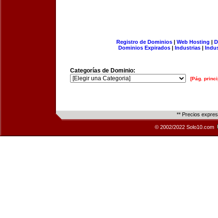
Registro de Dominios
|
Web Hosting
|
D
Dominios Expirados
|
Industrias
|
Indu
Categorías de Dominio:
[Pág. princi
** Precios expre
© 2002/2022 Solo10.com