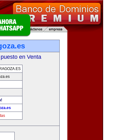
goza.es
 puesto en Venta
RAGOZA.ES
oza.es
a!
oza.es
tas