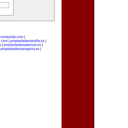
econquista.com
|
o.com
|
propiedadessevilla.es
|
s
|
propiedadesvalencia.es
|
|
propiedadeszaragoza.es
|